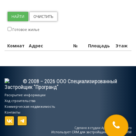
НАЙТИ
ОЧИСТИТЬ
Готовое жилье
Комнат
Адрес
№
Площадь
Этаж
© 2008 – 2026 ООО Специализированный
Застройщик "Програнд"
Раскрытие информации
Ход строительства
Коммерческая недвижимость
Контакты
Сделано в студии Артема Бреславского
Использует
CRM для застройщиков – MacroCRM