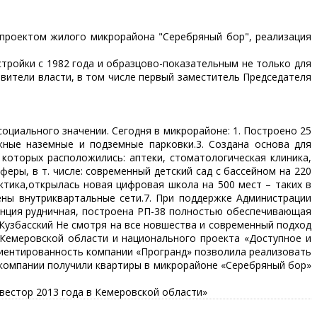
 проектом жилого микрорайона "Серебряный бор", реализация
тройки с 1982 года и образцово-показательным не только для
авители власти, в том числе первый заместитель Председателя
циального значении. Сегодня в микрорайоне: 1. Построено 25
ные наземные и подземные парковки.3. Создана основа для
которых расположились: аптеки, стоматологическая клиника,
еры, в т. числе: современный детский сад с бассейном на 220
ктика,открылась новая цифровая школа на 500 мест – таких в
ены внутриквартальные сети.7. При поддержке Администрации
анция рудничная, построена РП-38 полностью обеспечивающая
. Кузбасский Не смотря на все новшества и современный подход
 Кемеровской области и национального проекта «Доступное и
риентированность компании «Програнд» позволила реализовать
компании получили квартиры в микрорайоне «Серебряный бор»
вестор 2013 года в Кемеровской области»