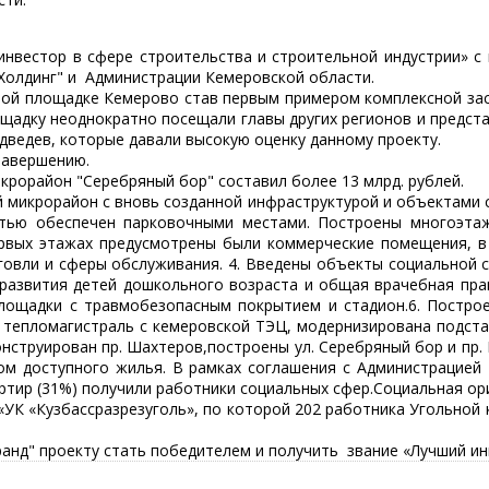
инвестор в сфере строительства и строительной индустрии» с
олдинг" и Администрации Кемеровской области.
ной площадке Кемерово став первым примером комплексной зас
ощадку неоднократно посещали главы других регионов и предст
ведев, которые давали высокую оценку данному проекту.
завершению.
крорайон "Серебряный бор" составил более 13 млрд. рублей.
микрорайон с вновь созданной инфраструктурой и объектами со
стью обеспечен парковочными местами. Построены многоэтаж
рвых этажах предусмотрены были коммерческие помещения, в 
рговли и сферы обслуживания. 4. Введены объекты социальной сф
 развития детей дошкольного возраста и общая врачебная пра
площадки с травмобезопасным покрытием и стадион.6. Постро
е: тепломагистраль с кемеровской ТЭЦ, модернизирована подст
конструирован пр. Шахтеров,построены ул. Серебряный бор и пр
ом доступного жилья. В рамках соглашения с Администрацией
ртир (31%) получили работники социальных сфер.Социальная о
УК «Кузбассразрезуголь», по которой 202 работника Угольной 
анд" проекту стать победителем и получить звание «Лучший ин