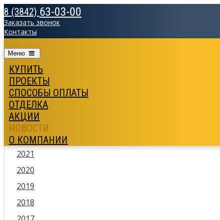
63-03-00
8 (3842)
Заказать звонок
Контакты
Меню
КУПИТЬ
2026
ПРОЕКТЫ
2025
СПОСОБЫ ОПЛАТЫ
ОТДЕЛКА
2024
АКЦИИ
2023
НОВОСТИ
2022
О КОМПАНИИ
2021
2020
2019
2018
2017