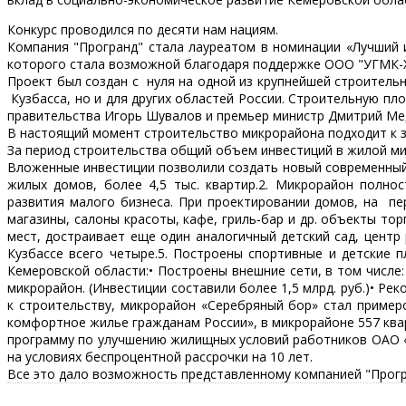
Конкурс проводился по десяти нам нациям.
Компания "Програнд" стала лауреатом в номинации «Лучший 
которого стала возможной благодаря поддержке ООО "УГМК-Х
Проект был создан с нуля на одной из крупнейшей строитель
Кузбасса, но и для других областей России. Строительную пл
правительства Игорь Шувалов и премьер министр Дмитрий Мед
В настоящий момент строительство микрорайона подходит к 
За период строительства общий объем инвестиций в жилой ми
Вложенные инвестиции позволили создать новый современный 
жилых домов, более 4,5 тыс. квартир.2. Микрорайон полно
развития малого бизнеса. При проектировании домов, на пе
магазины, салоны красоты, кафе, гриль-бар и др. объекты то
мест, достраивает еще один аналогичный детский сад, центр
Кузбассе всего четыре.5. Построены спортивные и детские 
Кемеровской области:• Построены внешние сети, в том числ
микрорайон. (Инвестиции составили более 1,5 млрд. руб.)• Ре
к строительству, микрорайон «Серебряный бор» стал пример
комфортное жилье гражданам России», в микрорайоне 557 ква
программу по улучшению жилищных условий работников ОАО «
на условиях беспроцентной рассрочки на 10 лет.
Все это дало возможность представленному компанией "Прогр