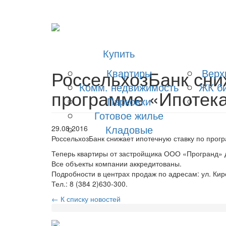
Купить
РоссельхозБанк сни
Квартиры
Верх
Комм. недвижимость
ЖК би
программе «Ипотека
Парковки
Готовое жилье
Кладовые
29.08.2016
РоссельхозБанк снижает ипотечную ставку по прог
Теперь квартиры от застройщика ООО «Програнд» до
Все объекты компании аккредитованы.
Подробности в центрах продаж по адресам: ул. Киро
Тел.: 8 (384 2)630-300.
← К списку новостей