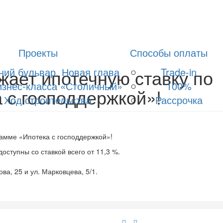
Проекты
Способы оплаты
жает ипотечную ставку по
ний бульвар. Новая глава
Trade-in
знес-класса «Столичный»
100%
 с господдержкой»!
Ход строительства
Рассрочка
рамме «Ипотека с господдержкой»!
ступны со ставкой всего от 11,3 %.
ва, 25 и ул. Марковцева, 5/1.