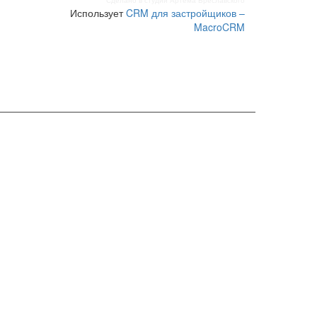
Сделано в студии Артема Бреславского
Использует
CRM для застройщиков –
MacroCRM