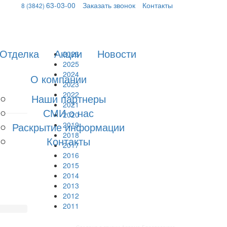
63-03-00
Заказать звонок
Контакты
8 (3842)
Отделка
Акции
Новости
2026
2025
2024
О компании
2023
2022
Наши партнеры
2021
СМИ о нас
2020
Раскрытие информации
2019
2018
Контакты
2017
2016
2015
2014
2013
2012
2011