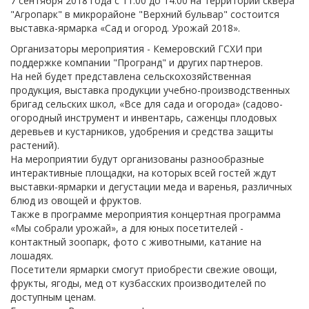
7 сентября 2018 года с 11:00 до 14:00 на территории сквера
"Агропарк" в микрорайоне "Верхний бульвар" состоится
выставка-ярмарка «Сад и огород. Урожай 2018».
Организаторы мероприятия - Кемеровский ГСХИ при
поддержке компании "Програнд" и других партнеров.
На ней будет представлена сельскохозяйственная
продукция, выставка продукции учебно-производственных
бригад сельских школ, «Все для сада и огорода» (садово-
огородный инструмент и инвентарь, саженцы плодовых
деревьев и кустарников, удобрения и средства защиты
растений).
На мероприятии будут организованы разнообразные
интерактивные площадки, на которых всей гостей ждут
выставки-ярмарки и дегустации меда и варенья, различных
блюд из овощей и фруктов.
Также в программе мероприятия концертная программа
«Мы собрали урожай», а для юных посетителей -
контактный зоопарк, фото с животными, катание на
лошадях.
Посетители ярмарки смогут приобрести свежие овощи,
фрукты, ягоды, мед от кузбасских производителей по
доступным ценам.