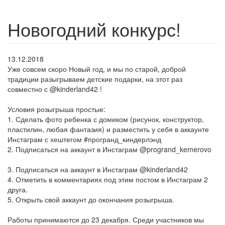
Новогодний конкурс!
13.12.2018
Уже совсем скоро Новый год, и мы по старой, доброй
традиции разыгрываем детские подарки, на этот раз
совместно с @kinderland42 !
⠀⠀⠀⠀⠀⠀⠀⠀
Условия розыгрыша простые:
1. Сделать фото ребенка с домиком (рисунок, конструктор,
пластилин, любая фантазия) и разместить у себя в аккаунте
Инстаграм с хештегом #програнд_киндерлэнд ⠀⠀⠀⠀⠀⠀⠀⠀
2. Подписаться на аккаунт в Инстаграм @progrand_kemerovo
⠀
3. Подписаться на аккаунт в Инстаграм @kinderland42 ⠀⠀⠀⠀⠀
4. Отметить в комментариях под этим постом в Инстаграм 2
друга. ⠀⠀⠀⠀⠀⠀⠀⠀
5. Открыть свой аккаунт до окончания розыгрыша. ⠀⠀⠀⠀⠀⠀⠀⠀
⠀⠀⠀⠀⠀⠀⠀⠀
Работы принимаются до 23 декабря. Среди участников мы