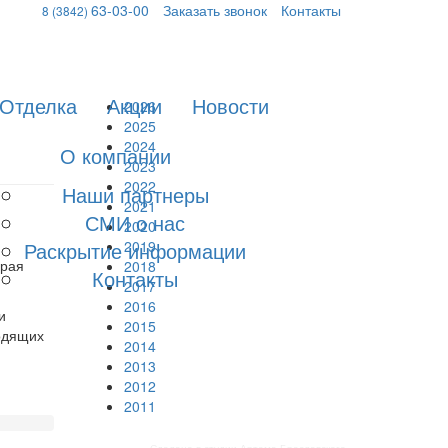
63-03-00
Заказать звонок
Контакты
8 (3842)
Отделка
Акции
Новости
2026
2025
2024
О компании
2023
2022
Наши партнеры
2021
СМИ о нас
2020
Раскрытие информации
2019
орая
2018
Контакты
2017
2016
и
2015
одящих
2014
2013
2012
2011