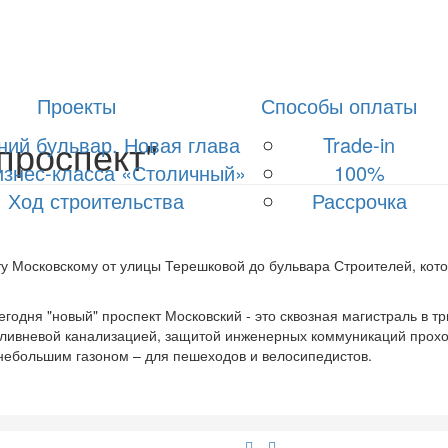
Проекты
Способы оплаты
проспект"
ний бульвар. Новая глава
Trade-in
знес-класса «Столичный»
100%
Ход строительства
Рассрочка
ту Московскому от улицы Терешковой до бульвара Строителей, кот
годня "новый" проспект Московский - это сквозная магистраль в тр
 ливневой канализацией, защитой инженерных коммуникаций прох
 небольшим газоном – для пешеходов и велосипедистов.