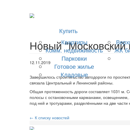
Купить
Новый "Московский 
Квартиры
Верх
Комм. недвижимость
ЖК би
Парковки
12.11.2019
Готовое жилье
Кладовые
Завершилось строительство автодороги по проспек
связала Центральный и Ленинский районы.
Общая протяженность дороги составляет 1031 м. Се
полосы с остановочными карманами, освещением,
под ней и тротуарами, разделёнными на две части
← К списку новостей