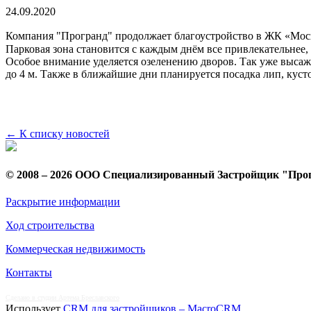
24.09.2020
Компания "Програнд" продолжает благоустройство в ЖК «Моск
Парковая зона становится с каждым днём все привлекательнее, 
Особое внимание уделяется озеленению дворов. ⁣Так уже высаже
до 4 м.⁣⁣ Также в ближайшие дни планируется посадка лип, куст
← К списку новостей
© 2008 – 2026 ООО Специализированный Застройщик "Про
Раскрытие информации
Ход строительства
Коммерческая недвижимость
Контакты
Сделано в студии Артема Бреславского
Использует
CRM для застройщиков – MacroCRM