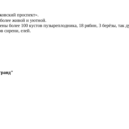
овский проспект». ⠀
более живой и уютной. ⁣⁣⠀
ны более 100 кустов пузыреплодника, 18 рябин, 3 берёзы, так д
ов сирени, елей.
гранд"