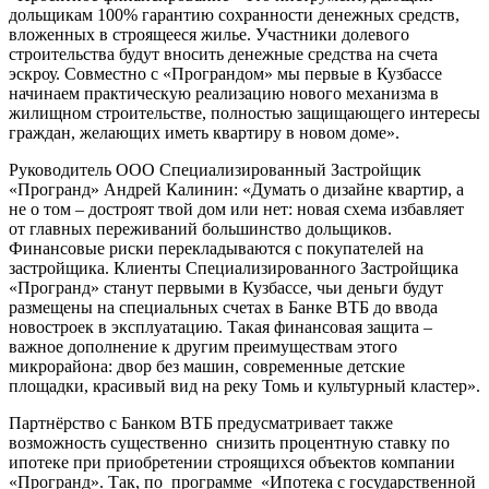
дольщикам 100% гарантию сохранности денежных средств,
вложенных в строящееся жилье. Участники долевого
строительства будут вносить денежные средства на счета
эскроу. Совместно с «Програндом» мы первые в Кузбассе
начинаем практическую реализацию нового механизма в
жилищном строительстве, полностью защищающего интересы
граждан, желающих иметь квартиру в новом доме».
Руководитель ООО Специализированный Застройщик
«Програнд» Андрей Калинин: «Думать о дизайне квартир, а
не о том – достроят твой дом или нет: новая схема избавляет
от главных переживаний большинство дольщиков.
Финансовые риски перекладываются с покупателей на
застройщика. Клиенты Специализированного Застройщика
«Програнд» станут первыми в Кузбассе, чьи деньги будут
размещены на специальных счетах в Банке ВТБ до ввода
новостроек в эксплуатацию. Такая финансовая защита –
важное дополнение к другим преимуществам этого
микрорайона: двор без машин, современные детские
площадки, красивый вид на реку Томь и культурный кластер».
Партнёрство с Банком ВТБ предусматривает также
возможность существенно снизить процентную ставку по
ипотеке при приобретении строящихся объектов компании
«Програнд». Так, по программе «Ипотека с государственной