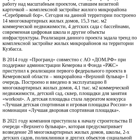
работу над масштабным проектом, ставшим визитной
карточкой – комплексной застройке жилого микрорайона
«Серебряный бор». Сегодня на данной территории построено
14 многоквартирных жилых домов, 15,3 тыс. м2
коммерческой недвижимости, 4 детских сада с бассейнами,
современная цифровая школа и другие объекты
инфраструктуры. Реализация данного проекта задала тренд по
комплексной застройке жилых микрорайонов на территории
Кузбасса.
В 2014 году «Програнд» совместно с АО «ДОМ.РФ» при
поддержке администрации Кемерова и Фонда «РЖС»
приступил к реализации первого федерального проекта в
Кемеровской области – микрорайона «Верхний бульвар» I
очередь. Построено и введено в эксплуатацию 8
многоквартирных жилых домов, 4,1 тыс. м2 коммерческой
недвижимости, детский сад, сквер, площадки для занятия
«workout». А детская площадка стала лауреатом конкурса
«Лучшая детская спортивная и игровая площадка России» в
номинации «Лучшая дворовая спортивная площадка».
В 2021 году компания приступила к началу строительства II
очереди «Верхнего бульвара», которая предусматривает
возведение 28 многоквартирных жилых домов, школы, 2-х
детских садов, поликлиники и других объектов социальной