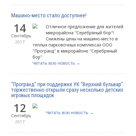
Машино-место стало доступнее!
14
Отличное предложение для жителей
микрора­йона "Серебряный бор­"!
Сентябрь
Снижены цены на маши­но-место в
2017
теплых па­рковочных комплексах ООО
"Програнд" в ми­крорайоне "Серебряный
бор".
Читать всю новость →
"Програнд" при поддержке УК "Верхний бульвар"
торжественно открыли сразу несколько детских
игровых площадок
12
Читать всю новость →
Сентябрь
2017