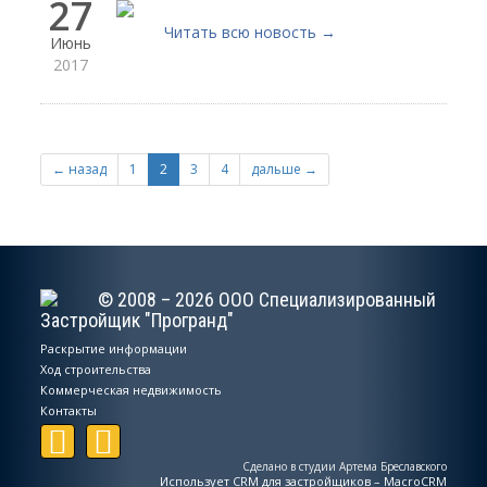
27
Читать всю новость →
Июнь
2017
← назад
1
2
3
4
дальше →
© 2008 – 2026 ООО Специализированный
Застройщик "Програнд"
Раскрытие информации
Ход строительства
Коммерческая недвижимость
Контакты
Сделано в студии Артема Бреславского
Использует
CRM для застройщиков – MacroCRM