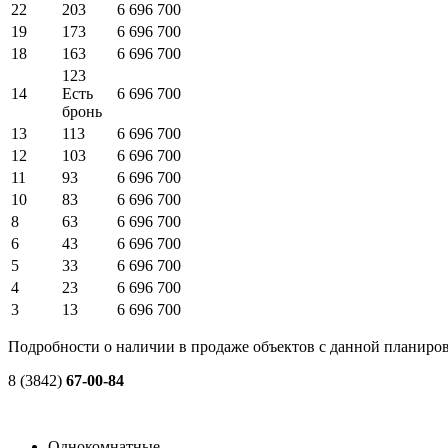
22
203
6 696 700
19
173
6 696 700
18
163
6 696 700
123
14
Есть
6 696 700
бронь
13
113
6 696 700
12
103
6 696 700
11
93
6 696 700
10
83
6 696 700
8
63
6 696 700
6
43
6 696 700
5
33
6 696 700
4
23
6 696 700
3
13
6 696 700
Подробности о наличии в продаже объектов с данной планиров
8 (3842)
67-00-84
Однокомнатные