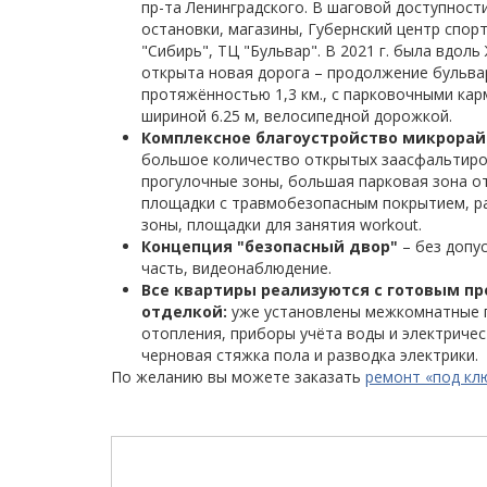
пр-та Ленинградского. В шаговой доступности
остановки, магазины, Губернский центр спорт
"Сибирь", ТЦ "Бульвар". В 2021 г. была вдол
открыта новая дорога – продолжение бульва
протяжённостью 1,3 км., с парковочными кар
шириной 6.25 м, велосипедной дорожкой.
Комплексное благоустройство микрорай
большое количество открытых заасфальтиро
прогулочные зоны, большая парковая зона от
площадки с травмобезопасным покрытием, р
зоны, площадки для занятия workout.
Концепция "безопасный двор"
– без допу
часть, видеонаблюдение.
Все квартиры реализуются с готовым пр
отделкой:
уже установлены межкомнатные п
отопления, приборы учёта воды и электричес
черновая стяжка пола и разводка электрики.
По желанию вы можете заказать
ремонт «под кл