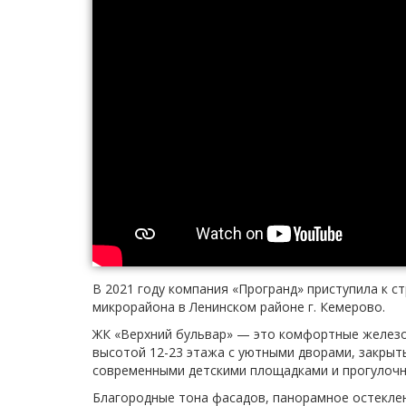
В 2021 году компания «Програнд» приступила к с
микрорайона в Ленинском районе г. Кемерово.
ЖК «Верхний бульвар» — это комфортные желез
высотой 12-23 этажа с уютными дворами, закрыт
современными детскими площадками и прогулочн
Благородные тона фасадов, панорамное остеклен