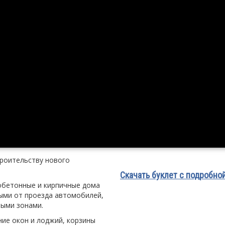
троительству нового
Скачать буклет с подробно
обетонные и кирпичные дома
ыми от проезда автомобилей,
ыми зонами.
ие окон и лоджий, корзины