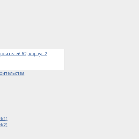
троителей 62, корпус 2
роительства
4/1)
4/2)