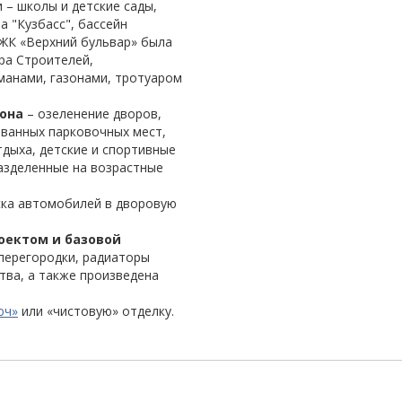
 – школы и детские сады,
а "Кузбасс", бассейн
ь ЖК «Верхний бульвар» была
ра Строителей,
манами, газонами, тротуаром
она
– озеленение дворов,
ванных парковочных мест,
дыха, детские и спортивные
азделенные на возрастные
ска автомобилей в дворовую
оектом и базовой
ерегородки, радиаторы
тва, а также произведена
юч»
или «чистовую» отделку.