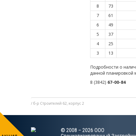
8
73
7
61
6
49
5
37
4
25
3
13
Подробности о налич
данной планировкой 
8 (3842)
67-00-84
б-р Строителей 62, корпус 2
© 2008 – 2026 ООО
Специализированный Застройщ