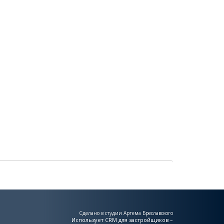
Сделано в студии Артема Бреславского
Использует
CRM для застройщиков –