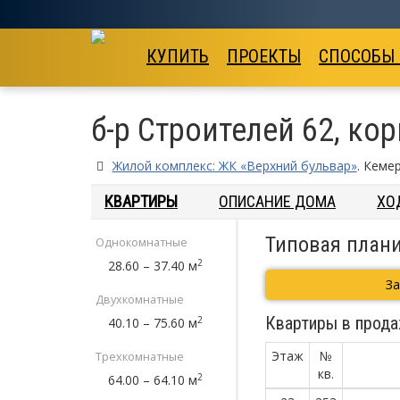
КУПИТЬ
ПРОЕКТЫ
СПОСОБЫ
б-р Строителей 62, кор
Жилой комплекс: ЖК «Верхний бульвар»
. Кеме
КВАРТИРЫ
ОПИСАНИЕ ДОМА
ХО
Типовая плани
Однокомнатные
2
28.60 – 37.40 м
З
Двухкомнатные
Квартиры в прода
2
40.10 – 75.60 м
Этаж
№
Трехкомнатные
кв.
2
64.00 – 64.10 м