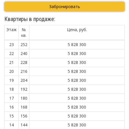
Забронировать
Квартиры в продаже:
Этаж
№
Цена, руб.
кв.
23
252
5 828 300
22
240
5 828 300
21
228
5 828 300
20
216
5 828 300
19
204
5 828 300
18
192
5 828 300
17
180
5 828 300
16
168
5 828 300
15
156
5 828 300
14
144
5 828 300