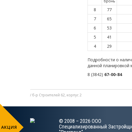
бронь
8
77
7
65
6
53
5
41
4
29
Подробности о налич
данной планировкой 
8 (3842)
67-00-84
б-р Строителей 62, корпус 2
© 2008 – 2026 ООО
Специализированный Застройщ
АКЦИЯ