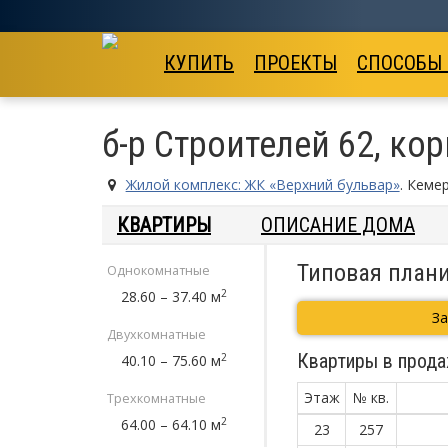
КУПИТЬ
ПРОЕКТЫ
СПОСОБЫ
б-р Строителей 62, кор
Жилой комплекс: ЖК «Верхний бульвар»
. Кеме
КВАРТИРЫ
ОПИСАНИЕ ДОМА
Типовая плани
Однокомнатные
2
28.60 – 37.40 м
З
Двухкомнатные
Квартиры в прода
2
40.10 – 75.60 м
Этаж
№ кв.
Трехкомнатные
2
64.00 – 64.10 м
23
257