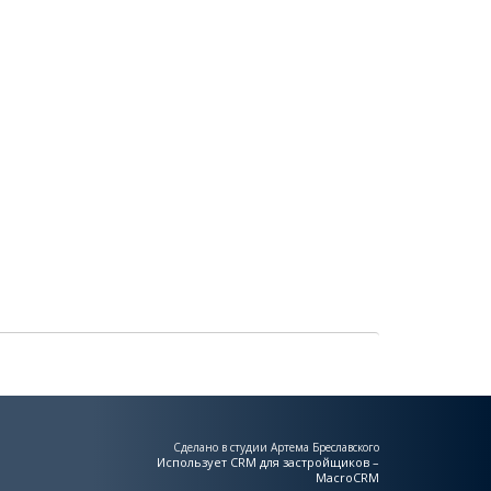
Сделано в студии Артема Бреславского
Использует
CRM для застройщиков –
MacroCRM