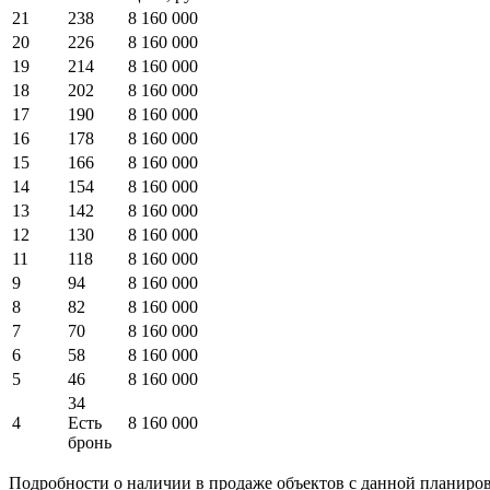
21
238
8 160 000
20
226
8 160 000
19
214
8 160 000
18
202
8 160 000
17
190
8 160 000
16
178
8 160 000
15
166
8 160 000
14
154
8 160 000
13
142
8 160 000
12
130
8 160 000
11
118
8 160 000
9
94
8 160 000
8
82
8 160 000
7
70
8 160 000
6
58
8 160 000
5
46
8 160 000
34
4
Есть
8 160 000
бронь
Подробности о наличии в продаже объектов с данной планиров