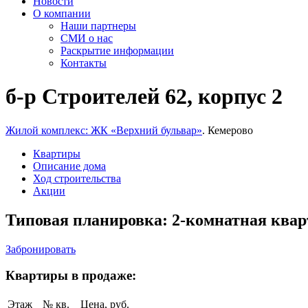
Новости
О компании
Наши партнеры
СМИ о нас
Раскрытие информации
Контакты
б-р Строителей 62, корпус 2
Жилой комплекс: ЖК «Верхний бульвар»
. Кемерово
Квартиры
Описание дома
Ход строительства
Акции
Типовая планировка: 2-комнатная кварт
Забронировать
Квартиры в продаже:
Этаж
№ кв.
Цена, руб.