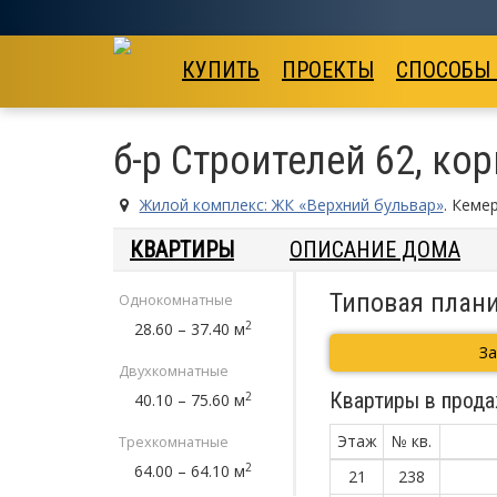
КУПИТЬ
ПРОЕКТЫ
СПОСОБЫ
б-р Строителей 62, кор
Жилой комплекс: ЖК «Верхний бульвар»
. Кеме
КВАРТИРЫ
ОПИСАНИЕ ДОМА
Типовая плани
Однокомнатные
2
28.60 – 37.40 м
З
Двухкомнатные
Квартиры в прода
2
40.10 – 75.60 м
Этаж
№ кв.
Трехкомнатные
2
64.00 – 64.10 м
21
238