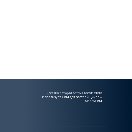
Сделано в студии Артема Бреславского
Использует
CRM для застройщиков –
MacroCRM