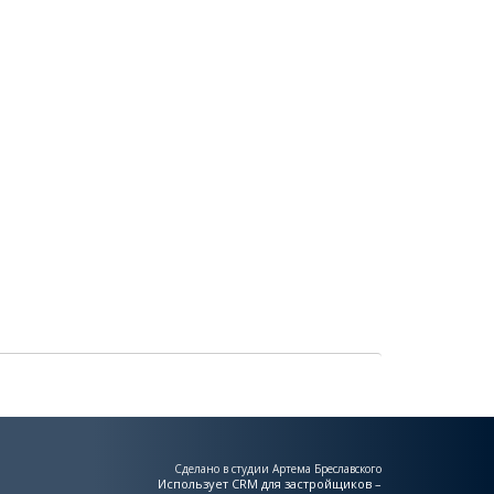
Сделано в студии Артема Бреславского
Использует
CRM для застройщиков –