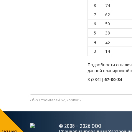
8
74
7
62
6
50
5
38
4
26
3
14
Подробности о налич
данной планировкой 
8 (3842)
67-00-84
б-р Строителей 62, корпус 2
© 2008 – 2026 ООО
Специализированный Застройщ
АКЦИЯ