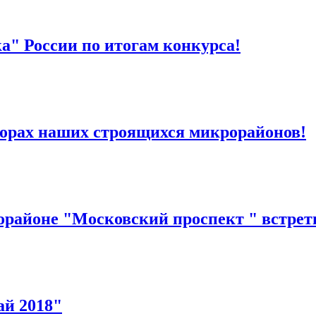
" России по итогам конкурса!
ворах наших строящихся микрорайонов!
орайоне "Московский проспект " встрети
ай 2018"