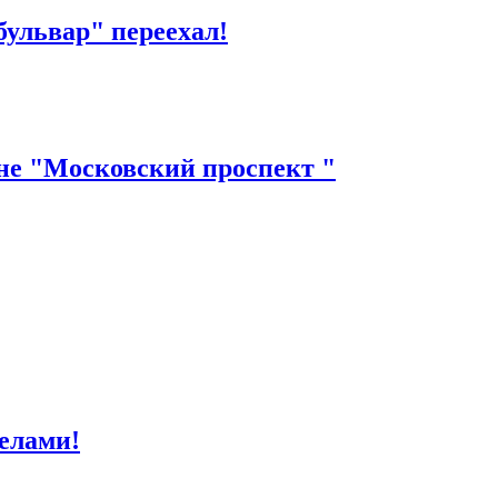
ульвар" переехал!
не "Московский проспект "
селами!