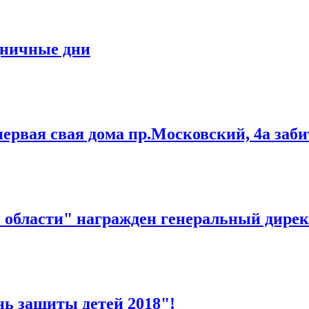
дничные дни
рвая свая дома пр.Московский, 4а заби
й области" награжден генеральный дире
нь защиты детей 2018"!