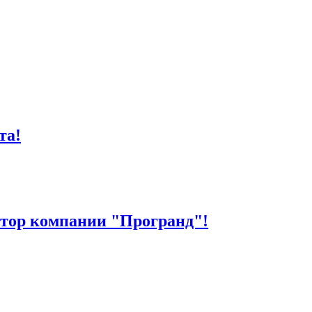
та!
ктор компании "Програнд"!